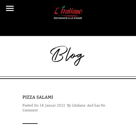
Blog
PIZZA SALAMI
Posted On 18. Januar 2022 By
Litaliano
And has
No
Comment