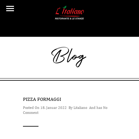
Blog
PIZZA FORMAGGI
Posted On 18. Januar 2022 By
Litaliano
And has
No
Comment