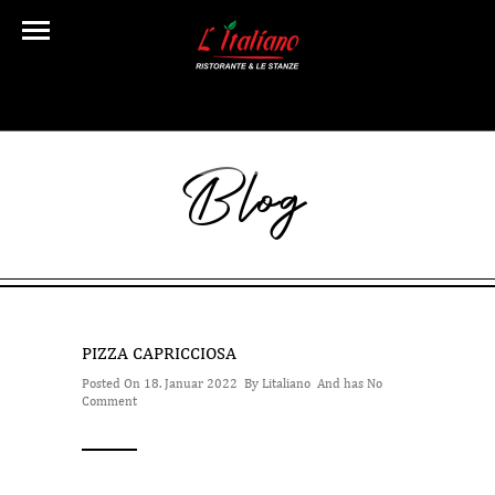
Blog
PIZZA CAPRICCIOSA
Posted On 18. Januar 2022 By
Litaliano
And has
No
Comment