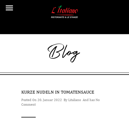
Blog
KURZE NUDELN IN TOMATENSAUCE
Posted On 20. Januar 2022 By
Litaliano
And has
No
Comment