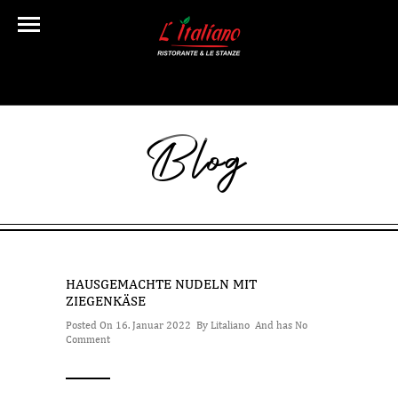
Blog
HAUSGEMACHTE NUDELN MIT
ZIEGENKÄSE
Posted On 16. Januar 2022 By
Litaliano
And has
No
Comment