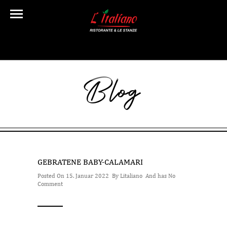
Blog
GEBRATENE BABY-CALAMARI
Posted On 15. Januar 2022 By
Litaliano
And has
No
Comment