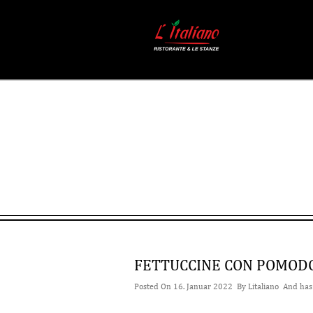
FETTUCCINE CON POMODO
Posted On 16. Januar 2022 By
Litaliano
And ha